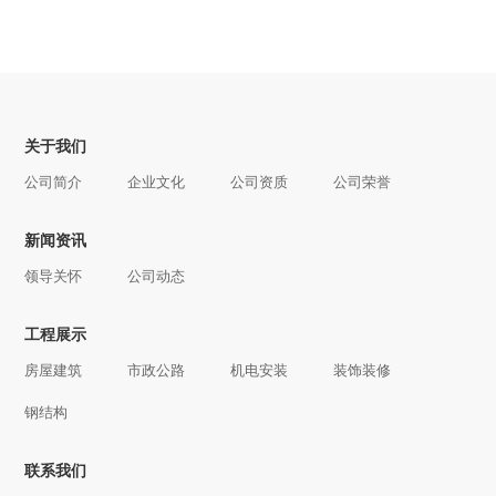
关于我们
公司简介
企业文化
公司资质
公司荣誉
新闻资讯
领导关怀
公司动态
工程展示
房屋建筑
市政公路
机电安装
装饰装修
钢结构
联系我们