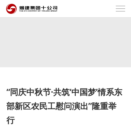
“同庆中秋节·共筑‘中国梦’情系东
部新区农民工慰问演出”隆重举
行