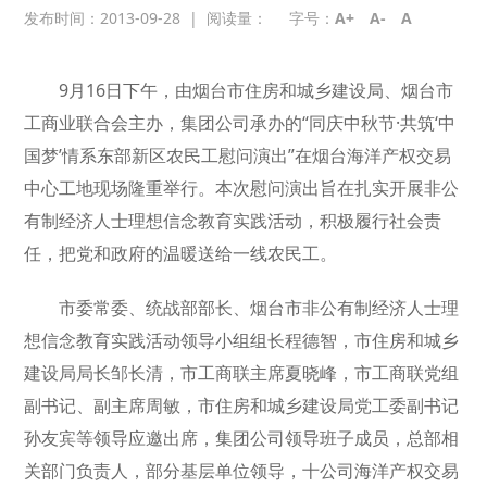
发布时间：2013-09-28
|
阅读量：
字号：
A+
A-
A
9月16日下午，由烟台市住房和城乡建设局、烟台市
工商业联合会主办，集团公司承办的“同庆中秋节·共筑‘中
国梦’情系东部新区农民工慰问演出”在烟台海洋产权交易
中心工地现场隆重举行。本次慰问演出旨在扎实开展非公
有制经济人士理想信念教育实践活动，积极履行社会责
任，把党和政府的温暖送给一线农民工。
市委常委、统战部部长、烟台市非公有制经济人士理
想信念教育实践活动领导小组组长程德智，市住房和城乡
建设局局长邹长清，市工商联主席夏晓峰，市工商联党组
副书记、副主席周敏，市住房和城乡建设局党工委副书记
孙友宾等领导应邀出席，集团公司领导班子成员，总部相
关部门负责人，部分基层单位领导，十公司海洋产权交易