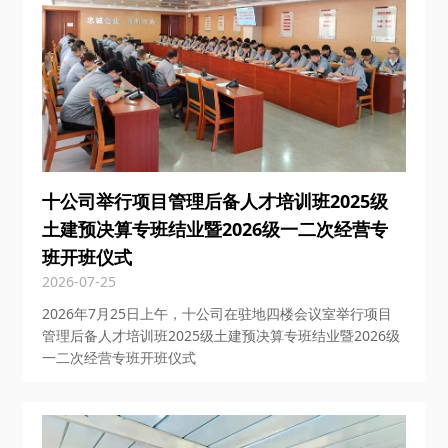
十公司举行项目管理后备人才培训班2025级
土建预决算专班结业暨2026级一二次经营专
班开班仪式
2026-07-25
2026年7月25日上午，十公司在驻地四楼会议室举行项目
管理后备人才培训班2025级土建预决算专班结业暨2026级
一二次经营专班开班仪式