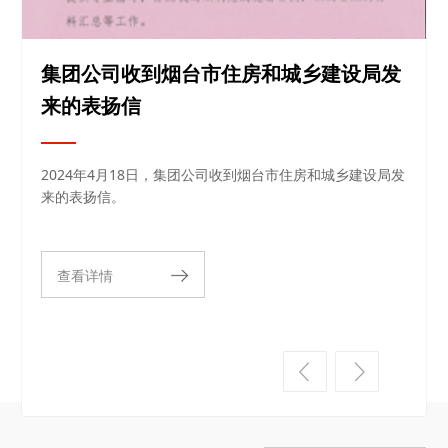
集团公司收到烟台市住房和城乡建设局发
来的表扬信
套
2024年4月18日，集团公司收到烟台市住房和城乡建设局发
来的表扬信。
查看详情