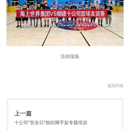
活动现场
返回列表
上一篇
十公司“安全日”组织脚手架专题培训