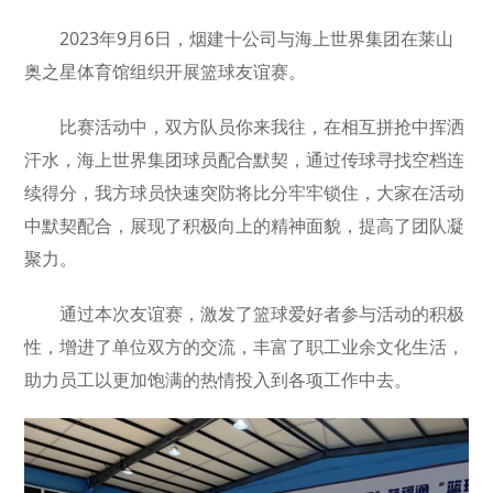
2023年9月6日，烟建十公司与海上世界集团在莱山
奥之星体育馆组织开展篮球友谊赛。
比赛活动中，双方队员你来我往，在相互拼抢中挥洒
汗水，海上世界集团球员配合默契，通过传球寻找空档连
续得分，我方球员快速突防将比分牢牢锁住，大家在活动
中默契配合，展现了积极向上的精神面貌，提高了团队凝
聚力。
通过本次友谊赛，激发了篮球爱好者参与活动的积极
性，增进了单位双方的交流，丰富了职工业余文化生活，
助力员工以更加饱满的热情投入到各项工作中去。