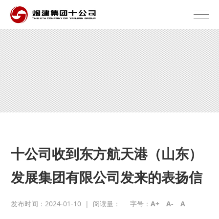
十公司收到东方航天港（山东）
发展集团有限公司发来的表扬信
发布时间：2024-01-10
|
阅读量：
字号：
A+
A-
A